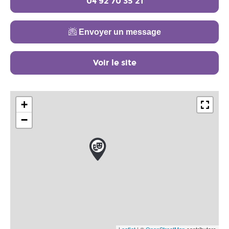
04 92 70 35 21
Envoyer un message
Voir le site
+
−
Leaflet
| ©
OpenStreetMap
contributors