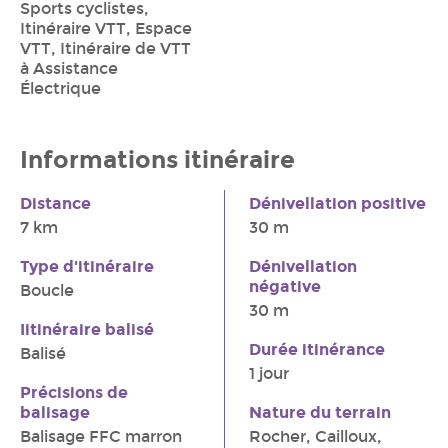
Sports cyclistes,
Itinéraire VTT, Espace
VTT, Itinéraire de VTT
à Assistance
Électrique
Informations itinéraire
Distance
Dénivellation positive
7 km
30 m
Type d'itinéraire
Dénivellation
négative
Boucle
30 m
Iitinéraire balisé
Durée itinérance
Balisé
1 jour
Précisions de
balisage
Nature du terrain
Balisage FFC marron
Rocher, Cailloux,