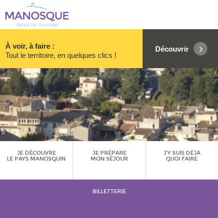
À voir, à faire :
Découvrir
Tout le territoire, en quelques clics !
JE DÉCOUVRE
JE PRÉPARE
J’Y SUIS DÉJÀ
LE PAYS MANOSQUIN
MON SÉJOUR
QUOI FAIRE
BILLETTERIE