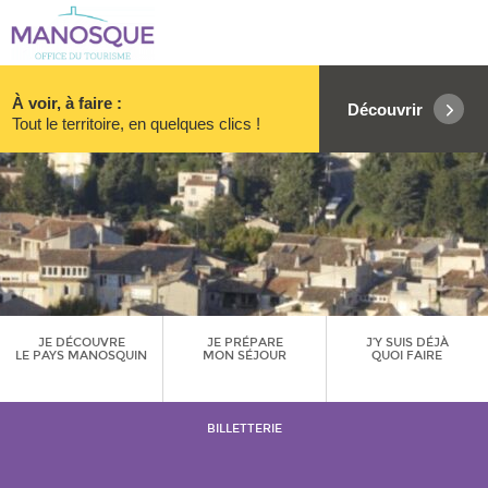
À voir, à faire :
Découvrir
Tout le territoire, en quelques clics !
JE DÉCOUVRE
JE PRÉPARE
J’Y SUIS DÉJÀ
LE PAYS MANOSQUIN
MON SÉJOUR
QUOI FAIRE
BILLETTERIE