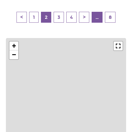
<
1
2
3
4
>
…
8
+
−