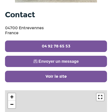
Contact
04700 Entrevennes
France
04 92 78 65 53
Envoyer un message
Voir le site
+
−