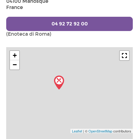
04100 Manosque
France
04 92 72 92 00
(Enoteca di Roma)
+
−
Leaflet
| ©
OpenStreetMap
contributors