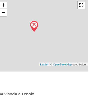
+
−
Leaflet
| ©
OpenStreetMap
contributors
e viande au choix.