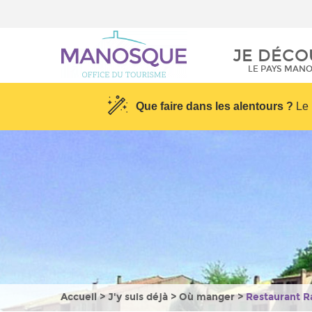
Provence
Centre Aqualud
JE DÉCO
Les podcasts de
l’Office de Tour
LE PAYS MAN
Que faire dans les alentours ?
Le 
Accueil
>
J'y suis déjà
>
Où manger
>
Restaurant R