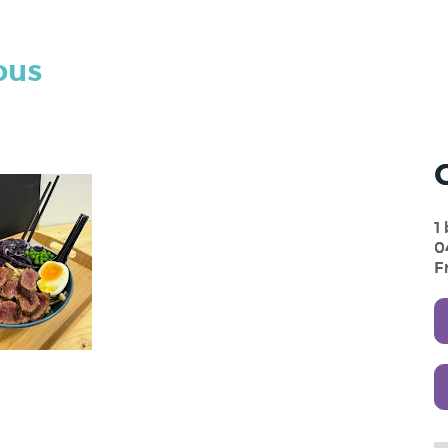
ous
1
0
F