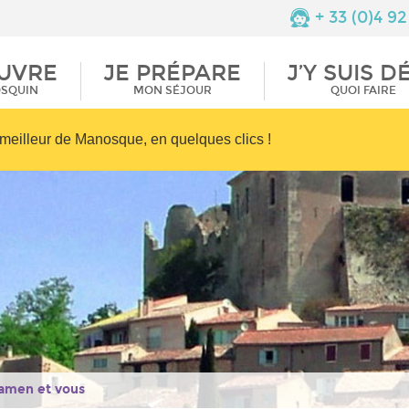
de Valensole
Restaurants
+ 33 (0)4 92
ique
Documentations
Terroir et saveurs
UVRE
JE PRÉPARE
J’Y SUIS D
Informations
Commerces et
isme
pratiques
services
OSQUIN
MON SÉJOUR
QUOI FAIRE
meilleur de Manosque, en quelques clics !
amen et vous