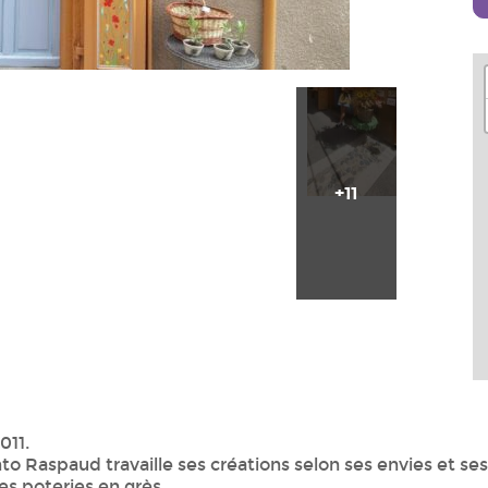
+11
011.
Santo Raspaud travaille ses créations selon ses envies et
les poteries en grès.