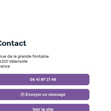
Contact
 rue de la grande fontaine
4210 Valensole
rance
06 41 87 21 48
Envoyer un message
Voir le site