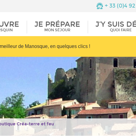
de Valensole
Restaurants
+ 33 (0)4 92
ique
Documentations
Terroir et saveurs
UVRE
JE PRÉPARE
J’Y SUIS D
Informations
Commerces et
isme
pratiques
services
OSQUIN
MON SÉJOUR
QUOI FAIRE
meilleur de Manosque, en quelques clics !
boutique Créa-terre et feu