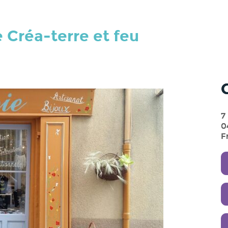
e Créa-terre et feu
7
0
F