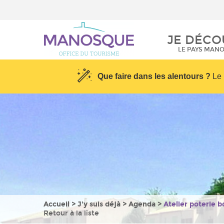
Provence
Centre Aqualud
JE DÉCO
Les podcasts de
l’Office de Tour
LE PAYS MAN
Que faire dans les alentours ?
Le 
Accueil
>
J'y suis déjà
>
Agenda
>
Atelier poterie 
Retour à la liste