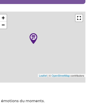
+
−
Leaflet
| ©
OpenStreetMap
contributors
 ses émotions du moments.