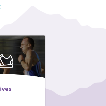
x
ives