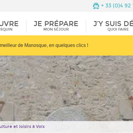
de Valensole
Restaurants
+ 33 (0)4 92
ique
Documentations
Terroir et saveurs
UVRE
JE PRÉPARE
J’Y SUIS D
Informations
Commerces et
isme
pratiques
services
OSQUIN
MON SÉJOUR
QUOI FAIRE
meilleur de Manosque, en quelques clics !
ulture et loisirs à Volx